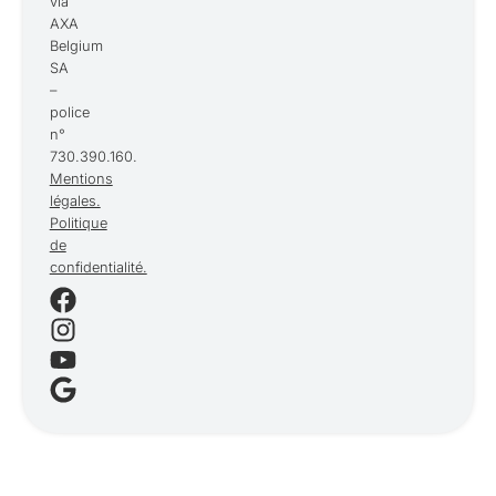
via
AXA
Belgium
SA
–
police
n°
730.390.160.
Mentions
légales.
Politique
de
confidentialité.