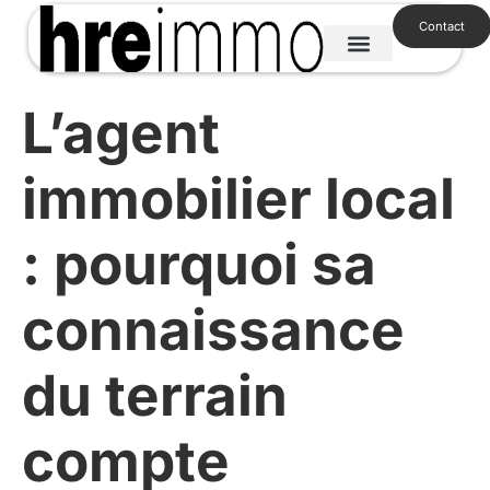
Contact
Nos services
À vendre
À propos
L’agent
immobilier local
: pourquoi sa
connaissance
du terrain
compte