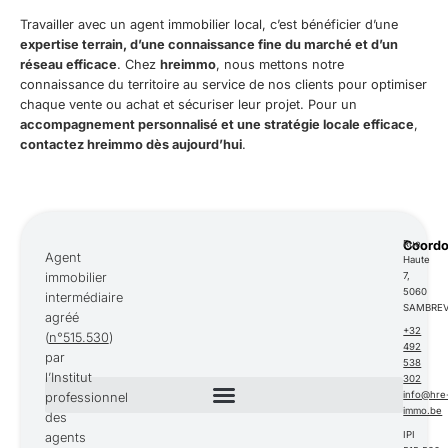
Travailler avec un agent immobilier local, c’est bénéficier d’une
expertise terrain, d’une connaissance fine du marché et d’un
réseau efficace
. Chez
hreimmo
, nous mettons notre
connaissance du territoire au service de nos clients pour optimiser
chaque vente ou achat et sécuriser leur projet. Pour un
accompagnement personnalisé et une stratégie locale efficace
,
contactez hreimmo dès aujourd’hui
.
Coord
Rue
Agent
Haute
immobilier
7,
5060
intermédiaire
SAMBREV
agréé
+32
(
n°515.530
)
492
par
538
l’Institut
302
info@hre
professionnel
immo.be
des
IPI
agents