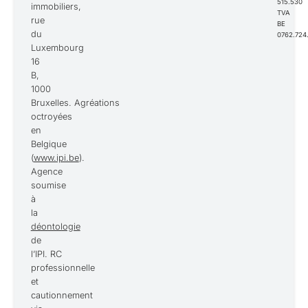
515.530
immobiliers,
TVA
rue
BE
du
0762.724.
Luxembourg
16
B,
1000
Bruxelles. Agréations
octroyées
en
Belgique
(
www.ipi.be
).
Agence
soumise
à
la
déontologie
de
l’IPI. RC
professionnelle
et
cautionnement